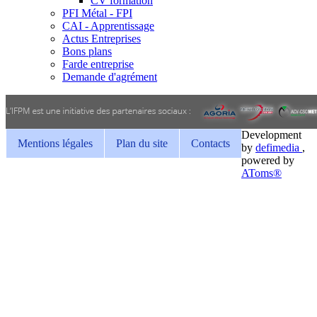
CV formation
PFI Métal - FPI
CAI - Apprentissage
Actus Entreprises
Bons plans
Farde entreprise
Demande d'agrément
Development
Mentions légales
Plan du site
Contacts
by
defimedia
,
powered by
AToms®