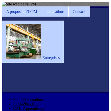
A propos de l'IFPM
Publications
Contacts
Entreprises
Formation continue
PFI Métal - FPI
CAI - Apprentissage