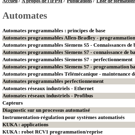
Accueil
/
A propos de l'IFPM
/
Publications
/
Liste de formation
Automates
Automates programmables : principes de base
Automates programmables Allen-Bradley - programmation
Automates programmables Siemens S5 - Connaissances de 
Automates programmables Siemens S7 - connaissance de b
Automates programmables Siemens S7 - perfectionnement
Automates programmables Siemens S7 - programmation ba
Automates programmables Télémécanique - maintenance de
Automates programmables perfectionnement
Automates réseaux industriels - Ethernet
Automates réseaux industriels - Profibus
Capteurs
Diagnostic sur un processus automatisé
Instrumentation-régulation pour systèmes automatisés
KUKA : applications
KUKA : robot RCV1 programmation/reprise