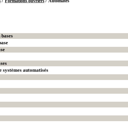
s
/
Formations ouvriers
/
Automates
 bases
base
ase
ses
 systèmes automatisés