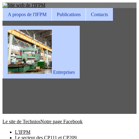
A propos de l'IFPM
Publications
Contacts
Entreprises
Le site de Technios
Notre page Facebook
L'IFPM
Le secteur des CP111 et CP209