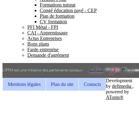
Formations tutorat
Congé éducation payé - CEP
Plan de formation
CV formation
PFI Métal - FPI
CAI - Apprentissage
Actus Entreprises
Bons plans
Farde entreprise
Demande d'agrément
Development
Mentions légales
Plan du site
Contacts
by
defimedia
,
powered by
AToms®