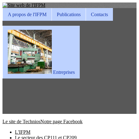
A propos de l'IFPM
Publications
Contacts
Entreprises
Le site de Technios
Notre page Facebook
L'IFPM
Le secteur des CP111 et CP209