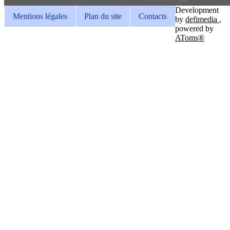
Development
Mentions légales
Plan du site
Contacts
by
defimedia
,
powered by
AToms®