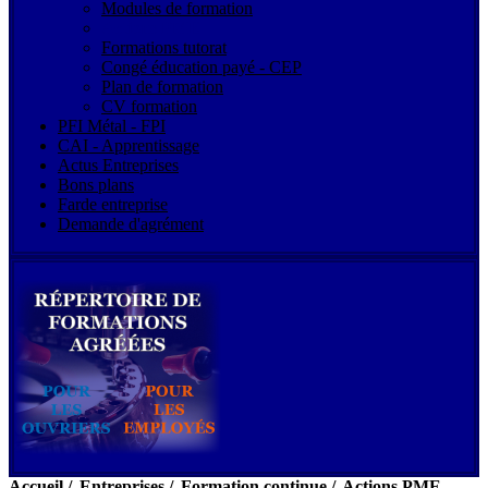
Modules de formation
Actions PME
Formations tutorat
Congé éducation payé - CEP
Plan de formation
CV formation
PFI Métal - FPI
CAI - Apprentissage
Actus Entreprises
Bons plans
Farde entreprise
Demande d'agrément
Accueil
/
Entreprises
/
Formation continue
/
Actions PME