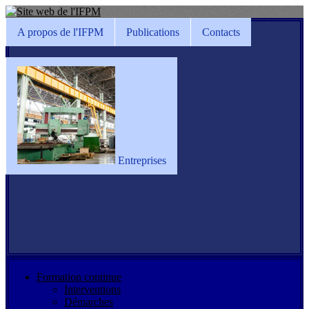
A propos de l'IFPM
Publications
Contacts
Entreprises
Formation continue
Interventions
Démarches